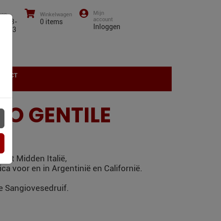
oon
Winkelwagen
0)43-
0
items
Inloggen
01 13
NTACT
LO GENTILE
ast Midden Italië,
 voor en in Argentinië en Californië.
de Sangiovesedruif.