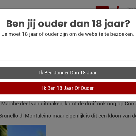
Telef
+31(
210 
Ben jij ouder dan 18 jaar?
Je moet 18 jaar of ouder zijn om de website te bezoeken.
WIJN
WIJN
PERSOONLIJK-WIJN-
CO
BLOG
OUTLET
KADOBON
ANGIOVESE / PRUGNO
vele variëteiten zijn maar vooral bekend van de Chianti. Na
arche deel van uitmaken, komt de druif ook nog op Corsica
runello di Montalcino maar eigenlijk is dit een kloon van 