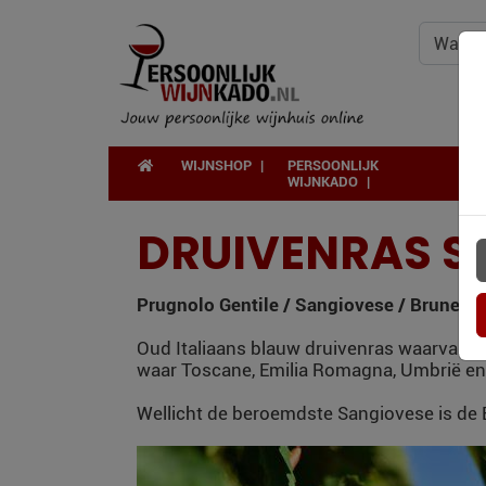
WIJNSHOP
PERSOONLIJK
WIJNKADO
DRUIVENRAS S
Prugnolo Gentile / Sangiovese / Brunello
Oud Italiaans blauw druivenras waarvan er 
waar Toscane, Emilia Romagna, Umbrië en M
Wellicht de beroemdste Sangiovese is de B