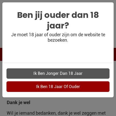
Ben jij ouder dan 18
jaar?
WIJNSHOP
Je moet 18 jaar of ouder zijn om de website te
bezoeken.
PERSOONLIJK
WIJNKADO
WIJN BLOG
GELEGENHEID
WIJN OUTLET
PERSOONLIJK-
DANK JE WEL
WIJN-
KADOBON
Dank je wel
CONTACT
Wil je iemand bedanken, dank je wel zeggen met