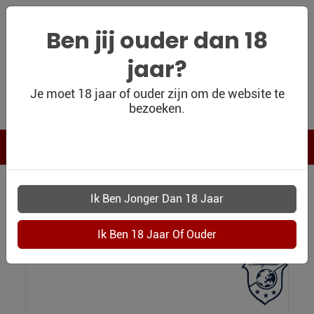
Ben jij ouder dan 18
jaar?
WIJNSHOP
Je moet 18 jaar of ouder zijn om de website te
bezoeken.
PERSOONLIJK
WIJNKADO
WIJN BLOG
WIJN OUTLET
0045 12 FLESSEN PROEFPAKKET LENTE
PERSOONLIJK-
12 flessen Proefpakket Lente
WIJN-
KADOBON
CONTACT